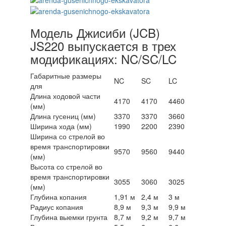
Модель Джисиби (JCB)
JS220 выпускается в трех
модификациях: NC/SC/LC
Габаритные размеры
NC
SC
LC
для
Длина ходовой части
4170
4170
4460
(мм)
Длина гусениц (мм)
3370
3370
3660
Ширина хода (мм)
1990
2200
2390
Ширина со стрелой во
время транспортировки
9570
9560
9440
(мм)
Высота со стрелой во
время транспортировки
3055
3060
3025
(мм)
Глубина копания
1,91 м
2,4 м
3 м
Радиус копания
8,9 м
9,3 м
9,9 м
Глубина выемки грунта
8,7 м
9,2 м
9,7 м