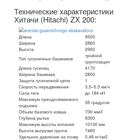
Технические характеристики
Хитачи (Hitachi) ZX 200:
Длина
9500
Ширина
2860
Высота
2950
тройной
Тип гусеничных башмаков
грунтозацеп
Длина гусениц
4170
Ширина башмака
2800
Защита гусеничной цепи
1
Скорость передвижения
3,5–5,5 км/ч
Сила тяги
до 184 кН
Максимум преодолеваемого
35 градусов
подъема
Объем базового ковша
700 мм3
Глубина рытья
9300
Максимум высоты копания
10100 мм
Высота выгрузки грунта
7460
Удельное давление на почву
0,48 кг/см2