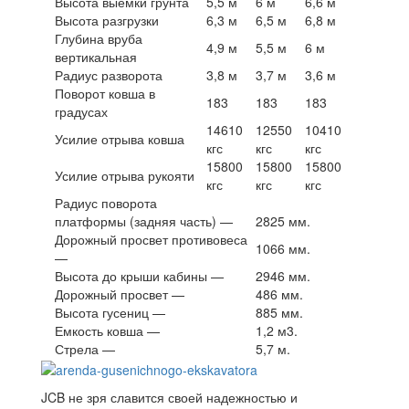
Высота выемки грунта
5,5 м
6 м
6,6 м
Высота разгрузки
6,3 м
6,5 м
6,8 м
Глубина вруба
4,9 м
5,5 м
6 м
вертикальная
Радиус разворота
3,8 м
3,7 м
3,6 м
Поворот ковша в
183
183
183
градусах
14610
12550
10410
Усилие отрыва ковша
кгс
кгс
кгс
15800
15800
15800
Усилие отрыва рукояти
кгс
кгс
кгс
Радиус поворота
платформы (задняя часть) —
2825 мм.
Дорожный просвет противовеса
1066 мм.
—
Высота до крыши кабины —
2946 мм.
Дорожный просвет —
486 мм.
Высота гусениц —
885 мм.
Емкость ковша —
1,2 м3.
Стрела —
5,7 м.
JCB не зря славится своей надежностью и