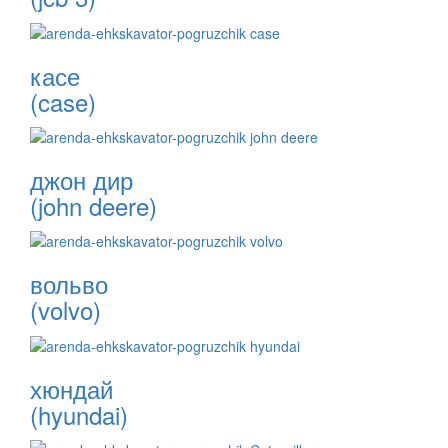
касе
(case)
джон дир
(john deere)
вольво
(volvo)
хюндай
(hyundai)