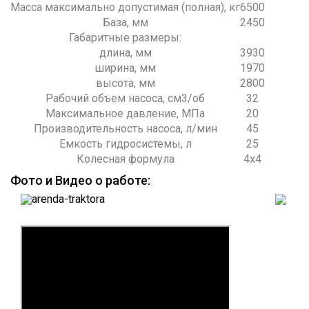
Масса максимально допустимая (полная), кг
6500
База, мм
2450
Габаритные размеры:
длина, мм
3930
ширина, мм
1970
высота, мм
2800
Рабочий объем насоса, см3/об
32
Максимальное давление, МПа
20
Производительность насоса, л/мин
45
Емкость гидросистемы, л
25
Колесная формула
4х4
Фото и Видео о работе: