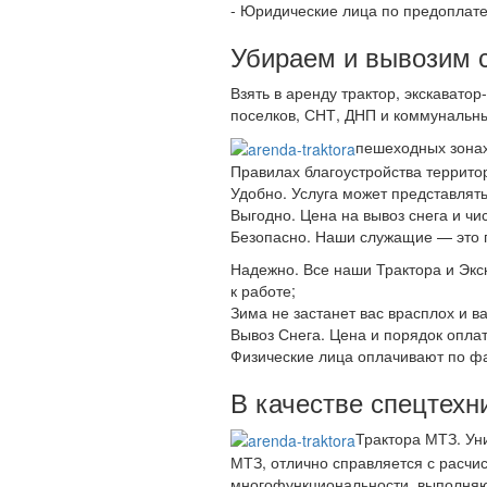
- Сложность
Уборка
- Доставка техники
- Погрузка
- Вывоз
Порядок Оплаты
- Физические лица по факту
- Юридические лица по предоплат
Убираем и вывозим с
Взять в аренду трактор, экскавато
поселков, СНТ, ДНП и коммунальны
пешеходных зонах
Правилах благоустройства территор
Удобно. Услуга может представлять
Выгодно. Цена на вывоз снега и чи
Безопасно. Наши служащие — это 
Надежно. Все наши Трактора и Экс