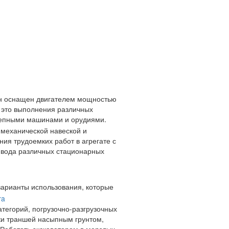
 он оснащен двигателем мощностью
— это выполнения различных
епными машинами и орудиями.
 механической навеской и
ия трудоемких работ в агрегате с
ривода различных стационарных
варианты использования, которые
атегорий, погрузочно-разгрузочных
ки траншей насыпным грунтом,
 Работать экскаватором в мерзлых