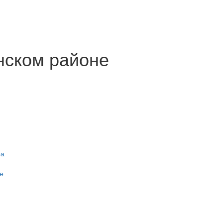
нском районе
ра
е