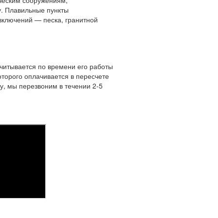
каватором-погрузчиком JCB
р количества и характеристик
г занимает больше места в кузове
 должна работать слаженно.
ся денежными потерями. Наличия
лючают в себя его вывоз на
нные для утилизации. Последнее
, что обусловлено наличием в нем
целях соблюдения экологической
ческим сооружениям,
. Плавильные пункты
включений — песка, гранитной
считывается по времени его работы
оторого оплачивается в пересчете
у, мы перезвоним в течении 2-5