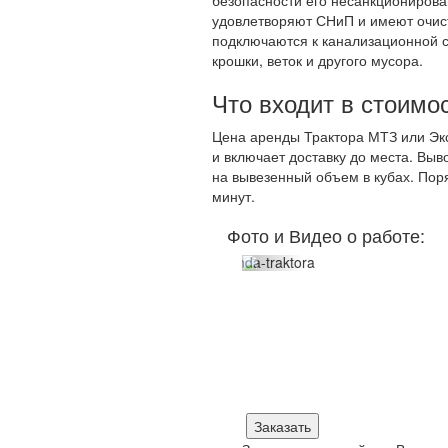
Расчистка простр
3CX/JCB 4CX с соответствующим н
техники зависит от площади террит
самосвала, чем слежавшийся. Опре
Неудачный выбор маршрута может 
разрешительной документации и со
специальные полигоны, расположен
требование объясняется просто. С
противогололедных реагентов, неф
безопасности его несанкционирова
удовлетворяют СНиП и имеют очис
подключаются к канализационной с
крошки, веток и другого мусора.
Что входит в стоимо
Цена аренды Трактора МТЗ или Экс
и включает доставку до места. Выв
на вывезенный объем в кубах. Поря
минут.
Фото и Видео о работе: