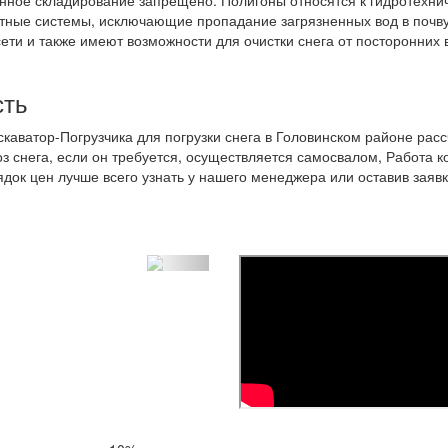
анства трактором МТЗ, погрузка фронтальным погрузчиком или экс
авесным оборудованием и последующим вывозом самосвалом. Выбо
ории, уровня выпавших осадков и даже их состояния. Сыпучий сне
деления маршрута. Вся использующаяся техника для уборки снега
привести к простоям, а временные затраты всегда сопровождают
блюдения требований законодательства. Услуги по уборке снега вк
ные за чертой города, или снегоплавильные пункты, предназначе
огласно ГОСТ снег представляет собой отходы IV класса опасности
тепродуктов, солей, железа и других элементов, и соединений. В 
нное складирование запрещено. Полигоны относятся к гидротехни
тные системы, исключающие пропадание загрязненных вод в почву
ети и также имеют возможности для очистки снега от посторонних 
сть
каватор-Погрузчика для погрузки снега в Головинском районе рас
оз снега, если он требуется, осуществляется самосвалом, Работа к
док цен лучше всего узнать у нашего менеджера или оставив заявк