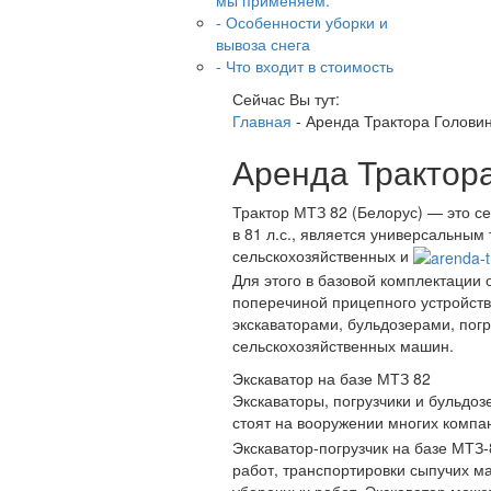
мы применяем:
- Особенности уборки и
вывоза снега
- Что входит в стоимость
Сейчас Вы тут:
Главная
-
Аренда Трактора Голови
Аренда Трактора
Трактор МТЗ 82 (Белорус) — это с
в 81 л.с., является универсальны
сельскохозяйственных и
Для этого в базовой комплектации
поперечиной прицепного устройства
экскаваторами, бульдозерами, пог
сельскохозяйственных машин.
Экскаватор на базе МТЗ 82
Экскаваторы, погрузчики и бульдо
стоят на вооружении многих компа
Экскаватор-погрузчик на базе МТЗ-
работ, транспортировки сыпучих м
уборочных работ. Экскаватор може