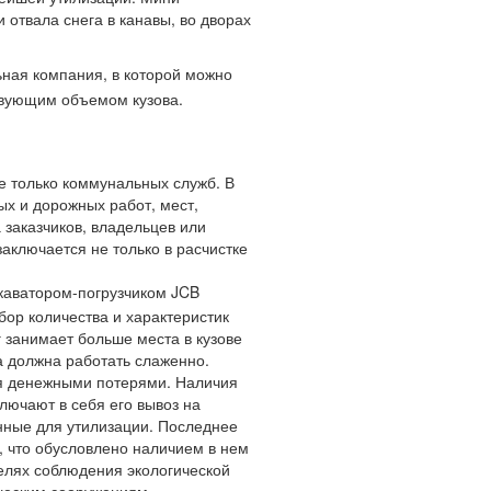
 и заключить договор на Уборку и
о безналичному расчету.
твах. Оснащенный отвалом трактор
/JCB 4CX, за счет своей
нейшей утилизации. Мини
и отвала снега в канавы, во дворах
ная компания, в которой можно
ствующим объемом кузова.
е только коммунальных служб. В
ых и дорожных работ, мест,
заказчиков, владельцев или
аключается не только в расчистке