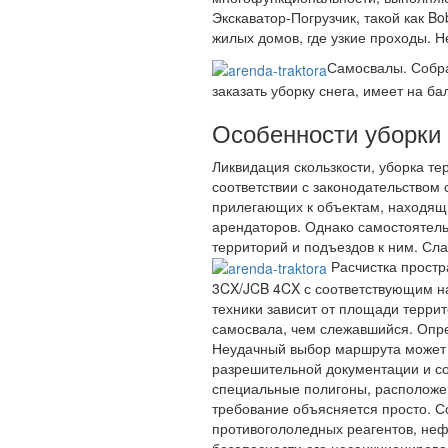
к работе;
Зима не застанет вас врасплох и в
Вывоз Снега. Цена и порядок оплат
Физические лица оплачивают по фа
В качестве спецтехн
Трактора МТЗ. Ун
МТЗ, отлично справляется с расчис
многофункциональности, выполняют
Экскаватор-Погрузчик, такой как Bo
жилых домов, где узкие проходы. Н
Самосвалы. Собра
заказать уборку снега, имеет на 
Особенности уборки 
Ликвидация скользкости, уборка т
соответствии с законодательством 
прилегающих к объектам, находящи
арендаторов. Однако самостоятель
территорий и подъездов к ним. Сла