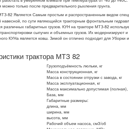
ии можно только после предварительного рыхления грунта.
МТЗ-82 Является Самым простым и распространенным видом специ
й навесной, по сути являющийся тракторным фронтальным гидравл
 различных габаритных грузов. КУН на тракторе МТЗ-82 использу
я транспортировки сыпучих и объемных грузов. Их модернизируют и
ого КУНа является ковш. Зимой он отлично подходит для Уборки и 
ристики трактора МТЗ 82
Грузоподъёмность люльки, кг
Масса конструкционная, кг
Масса в состоянии отгрузки с завода, кг
Масса эксплуатационная, кг
Масса максимально допустимая (полная), 
База, мм
Габаритные размеры:
длина, мм
ширина, мм
высота, мм
Рабочий объем насоса, см3/об
Максимальное давление, МПа