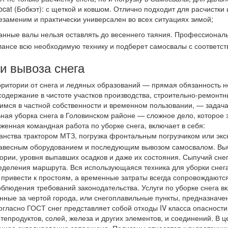
аши дороги будут всегда чистыми, если заранее созвониться с нами
ы у нас доступна.
кту выполненных работ, Юридические лица по факту предоплаты п
ики мы применяем:
иверсальная техника, незаменимая при работе на узких пространс
ткой дорог и тротуаров. Экскаваторы-погрузчики такие как: JCB 3CX
 не только расчистку снега, но и погрузку в Самосвалы, для даль
bcat (Бобкэт): с щеткой и ковшом. Отлично подходит для расчистки 
езаменим и практически универсален во всех ситуациях зимой;
нные валы нельзя оставлять до весеннего таяния. Профессиональ
балансе всю необходимую технику и подберет самосвалы с соответ
и вывоза снега
ерритории от снега и ледяных образований — прямая обязанность н
содержание в чистоте участков производства, строительно-ремонтн
мся в частной собственности и временном пользовании, — задача 
ная уборка снега в Головинском районе — сложное дело, которое з
женная командная работа по уборке снега, включает в себя: