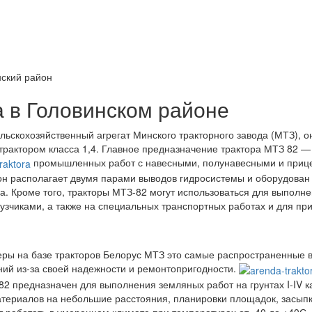
нский район
 в Головинском районе
ельскохозяйственный агрегат Минского тракторного завода (МТЗ),
м трактором класса 1,4. Главное предназначение трактора МТЗ 82 
промышленных работ с навесными, полунавесными и приц
 он располагает двумя парами выводов гидросистемы и оборудован
. Кроме того, тракторы МТЗ-82 могут использоваться для выполнен
рузчиками, а также на специальных транспортных работах и для п
зеры на базе тракторов Белорус МТЗ это самые распространенные 
ний из-за своей надежности и ремонтопригодности.
82 предназначен для выполнения земляных работ на грунтах I-IV к
атериалов на небольшие расстояния, планировки площадок, засып
т работать в умеренном климате при температурах от -40 до +40С.