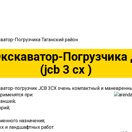
ватор-Погрузчика Таганский район
Экскаватор-Погрузчика
(jcb 3 cx )
ватор-погрузчик JCB 3CX очень компактный и маневренн
рименятся при:
раншей;
орий;
менного назначения;
ых и ландшафтных работ.