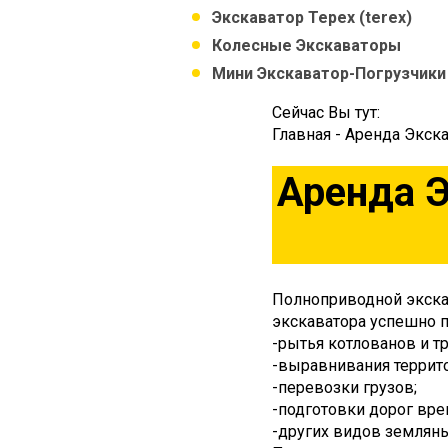
Экскаватор Терех (terex)
Колесные Экскаваторы
Мини Экскаватор-Погрузчики
Сейчас Вы тут:
Главная
-
Аренда Экска
Аренда 
Полноприводной экска
экскаватора успешно п
-рытья котлованов и т
-выравнивания террит
-перевозки грузов;
-подготовки дорог вре
-других видов землян