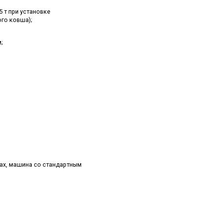
05 т при установке
го ковша);
м;
ах, машина со стандартным