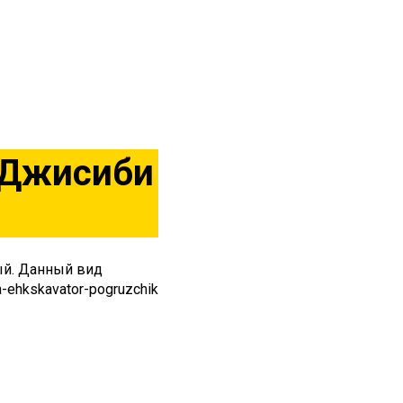
 Джисиби
ый. Данный
вид