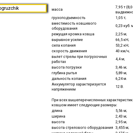
7,95 т (8,
масса
выдвижно
грузоподъемность
1,05 т;
вместимость ковшевого
0,23 куб. 
оборудования
режущая кромка ковша
2,25 м;
вырывное усилие
66,5 кН;
сила копания
53,2 кН;
скорость движения
40 км/ч;
вылет стрелы при погрузочных
4,4 м;
работах
высота погрузки
3,46 м;
глубина рытья
5,89 м;
дальность копания
6,24 м.
Аккумулятор характеризуется
12 В.
напряжением
При всех вышеперечисленных характеристик
ковшом имеет следующие размеры:
длина
5,56 м;
ширина
2,43 м;
высота
2,95 м;
высота стрелового оборудования
3,455 м;