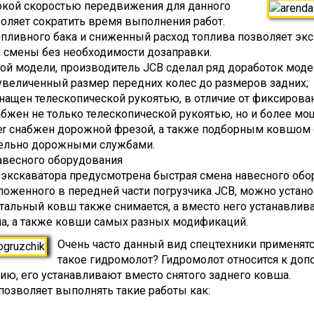
окой скоростью передвижения для данного
воляет сократить время выполнения работ.
ливного бака и сниженный расход топлива позволяет экс
й смены без необходимости дозаправки.
ой модели, производитель JCB сделал ряд доработок моде
 увеличенный размер передних колес до размеров задних;
оснащен телескопической рукоятью, в отличие от фиксирова
снабжен не только телескопической рукоятью, но и более м
ter снабжен дорожной фрезой, а также подборным ковшом 
тельно дорожными службами.
весного оборудования
экскаватора предусмотрена быстрая смена навесного обо
ложенного в передней части погрузчика JCB, можно устан
альный ковш также снимается, а вместо него устанавлива
ла, а также ковши самых разных модификаций.
Очень часто данный вид спецтехники применятс
такое гидромолот? Гидромолот относится к до
ю, его устанавливают вместо снятого заднего ковша.
озволяет выполнять такие работы как: