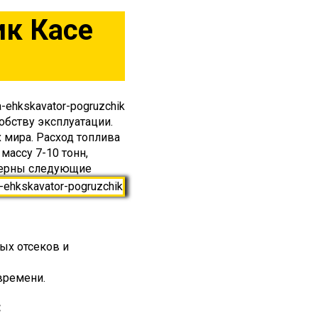
ик Касе
обству эксплуатации.
 мира. Расход топлива
ассу 7-10 тонн,
ктерны следующие
ых отсеков и
времени.
: