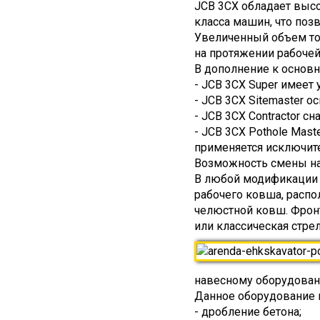
JCB 3CX обладает выс
класса машин, что поз
Увеличенный объем топ
на протяжении рабоче
В дополнение к основн
- JCB 3CX Super имеет
- JCB 3CX Sitemaster 
- JCB 3CX Contractor 
- JCB 3CX Pothole Mas
применяется исключи
Возможность смены на
В любой модификации 
рабочего ковша, распо
челюстной ковш. Фронт
или классическая стре
навесному оборудовани
Данное оборудование п
- дробление бетона;