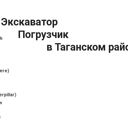
Экскаватор
Погрузчик
ь
в Таганском рай
ere)
rpillar)
w
)