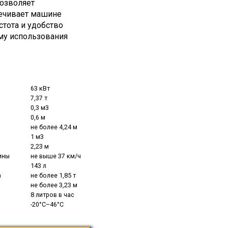
позволяет
ечивает машине
тота и удобство
му использования
63 кВт
7,37 т
0,3 м3
0,6 м
не более 4,24 м
1 м3
2,23 м
ины
не выше 37 км/ч
143 л
а
не более 1,85 т
не более 3,23 м
8 литров в час
-20°С–46°С